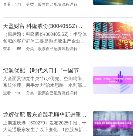
瓦星云(301589.SZ)于投资者互动平台表
查看：171
分类：股票自己配资流程详解
示，公司聚焦于视频显控核心....
天盈财富 科隆股份(300405SZ)：半导体领域的客户群体主要是抛光液生产企业
（原标题：科隆股份(300405.SZ)：半导体
领域的客户群体主要是抛光液生产企业）
格隆汇8月8日丨科隆股份(300405.SZ)于投
查看：155
分类：股票自己配资流程详解
资者互动平台表示，公司研....
纪源优配 【时代风口】 “中国节水奖” 引领全民节水新风尚
为全面贯彻党中央“节水优先、空间均衡、
系统治理、两手发力”治水思路，水利部近
日印发《中国节水奖评选表彰办法》，开
查看：110
分类：股票自己配资流程详解
展首届评选表彰工作，日常工作由全国节
约用水办公室....
龙辉优配 股东追踪毛顺华新进重庆港前十大流通股东
近期重庆港（600279）发布2025中报，十
大流通股东发生了以下变化：1位股东新
进，1位股东退出，3位股东增持，1位股