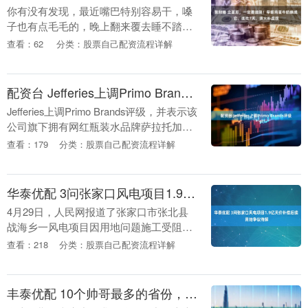
你有没有发现，最近嘴巴特别容易干，嗓
子也有点毛毛的，晚上翻来覆去睡不踏
实？ 别急着怪空调，也别急着泡枸杞。 立
查看：62
分类：股票自己配资流程详解
夏之后，身体最需要的不是补，而
是“润”。 很多人一....
配资台 Jefferies上调Primo Brands评级
Jefferies上调Primo Brands评级，并表示该
公司旗下拥有网红瓶装水品牌萨拉托加泉
的Primo Brands，随着其持续加大零售推
查看：179
分类：股票自己配资流程详解
广力度，股价有望....
华泰优配 3问张家口风电项目1.9亿天价补偿后续 用地争议待解
4月29日，人民网报道了张家口市张北县
战海乡一风电项目因用地问题施工受阻、
塔筒长期放置山顶产生安全隐患、1.9亿元
查看：218
分类：股票自己配资流程详解
补偿疑涉国有资产流失等问题。报道发布
后，张北县....
丰泰优配 10个帅哥最多的省份，看看是否有你家乡，快来一探究竟！_男人_印象_气质