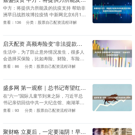
中方：将提供力所能及的抗疫支持 帮助非
洲早日战胜埃博拉疫情 中新网北京6月17
日电 (记者 谢雁冰)中国外交部发言人林剑
查看：136
分类：股票自己配资流程详解
17日主持例行记者会。 有记者提问：非
洲....
启天配资 高额寿险变“非法提款机”? 起底业务员虚假保单骗局
生活中，为了防止意外情况发生，很多人
会选择买保险，比如寿险、财险、车险、
意外险等等。但是，有一些人，他们买保
查看：86
分类：股票自己配资流程详解
险的目的不是为了防范风险，而是为了“发
财致富”。“投....
盛多网 第一观察｜总书记寄望红色基因薪火相传
在“六一”国际儿童节到来之际，习近平总
书记亲切回信中共一大纪念馆、南湖革命
纪念馆少先队红领巾讲解员，勉励他们高
查看：93
分类：股票自己配资流程详解
举队旗跟党走，传承红色基因，增长知识
本领，磨练意志....
聚财略 立夏后，一定要滋阴！早餐鸡蛋牛奶换成它，连吃7天，清火补虚损