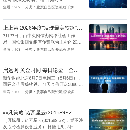
B（09939）发布公告，于2025年8月1日
查看：209
分类：股票自己配资流程详解
（交易时段前），公司、童友之及卖方
（K....
上上策 2026年度“发现最美铁路”及首场体验采访活动在浙江台州启动！
3月23日，由中央网信办网络社会工作
局、国铁集团党组宣传部联合主办的2026
年度“发现最美铁路”及首场体验采访活动
查看：103
分类：股票自己配资流程详解
在浙江台州启动。 2026年度“发现最美铁
路”....
启远网 黄金时间·每日论金：金价窄幅震荡蓄势，等待突破
新华财经北京8月7日电周三（8月6日），
国际金价震荡收跌。当天金价开盘3380.27
美元，最高3385.42美元，最低3358.02美
查看：100
分类：股票自己配资流程详解
元，收盘报3368.81美....
非凡策略 诺瓦星云(301589SZ)：暂不涉及液冷检测设备业务
（原标题：诺瓦星云(301589.SZ)：暂不涉
及液冷检测设备业务） 格隆汇8月8日丨诺