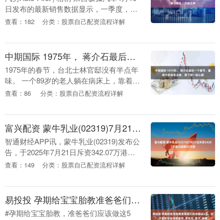
日发布的最新销售数据显示，一季度，极
狐汽车凭借强劲的增长态势逆势突围，销
查看：182
分类：股票自己配资流程详解
量同比呈现大幅增长，市场份额较去....
中期国际 1975年， 蒋介石最后一个春节，重病中致电毛主席，想了却一桩心愿
1975年的春节，台北士林官邸没有半点年
味。 一个89岁的老人躺在病床上，靠着氧
气维持呼吸，却在这个时候做出了一个让
查看：86
分类：股票自己配资流程详解
所有人意外的决定——秘密联络北京。 他
叫蒋介....
富兴配资 蒙牛乳业(02319)7月21日斥资34207万港元回购20万股
智通财经APP讯，蒙牛乳业(02319)发布公
告，于2025年7月21日斥资342.07万港元
回购股份20万股，每股回购价格为17.06-
查看：149
分类：股票自己配资流程详解
17.12港元。 【免....
易投投 孕期给宝宝胎教准爸爸们应该做这5点，肚子里的宝宝会更喜欢_李先生_妻子_故事
#孕期给宝宝胎教，准爸爸们应该做这5