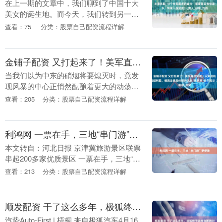
在上一期的文章中，我们聊到了中国十大
美女的诞生地。而今天，我们转到另一个
话题，讲一讲那些“美男”制造地——中国
查看：75
分类：股票自己配资流程详解
十大美男的省份。 中国的男人通常给人留
下的印象是勤....
金铺子配资 又打起来了！美军直接突袭，以军战机空袭叙利亚，俄英法德集体保持沉默_俄罗斯_代尔祖尔_冲突
当我们以为中东的硝烟将要熄灭时，竟发
现风暴的中心正悄然酝酿着更大的动荡。
在伊以冲突暂时告一段落之际，美国与以
查看：205
分类：股票自己配资流程详解
色列双双出手，叙利亚再度成为焦点。过
去几天内，有关叙....
利鸿网 一票在手，三地“串门游”更便捷
本文转自：河北日报 京津冀旅游景区联票
串起200多家优质景区 一票在手，三地“串
门游”更便捷 2月17日，游客在正定荣国府
查看：213
分类：股票自己配资流程详解
景区观看“一梦入红楼”夜游演出。（本
报....
顺发配资 干了这么多年，极狐终于进纯电新势力第一梯队｜汽势之声
汽势Auto-First | 梧桐 来自极狐汽车4月16