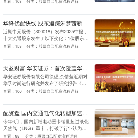
查看：163
分类：股票自己配资流程详解
东的自持流通股份减少。 新进的前十大流
通....
华锋优配快线 股东追踪朱梦茜新进中元股份前十大流通股东
近期中元股份（300018）发布2025中报，
十大流通股东发生了以下变化：1位股东新
进，1位股东退出，1位股东增持。 新进的
查看：153
分类：股票自己配资流程详解
前十大流通股东中，朱梦茜本期持有15....
天盈财富 华安证券：首次覆盖华孚时尚给予增持评级
华安证券股份有限公司徐偲,余倩莹近期对
华孚时尚进行研究并发布了研究报告《深
耕纱线主业，做大共享产业、做优新
查看：106
分类：股票自己配资流程详解
业》，首次覆盖华孚时尚给予增持评级。
华孚时尚(002....
配资盘 国内交通电气化转型加速，今年电动重卡或替代超15万桶天柴油需求
今年6月，国内新增电动重卡销量超过液化
天然气（LNG）重卡，打破了行业认为电
动重卡能效低的刻板印象。这意味着交通
查看：88
分类：股票自己配资流程详解