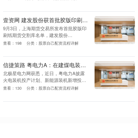
电气化转型不仅在吞噬汽油市场，柴油需
求也受到严重....
壹资网 建发股份获首批胶版印刷纸期货交割仓库及交割厂库资质
9月3日，上海期货交易所发布首批胶版印
刷纸期货交割库名单，建发股份
（600153）（600153.SH）旗下建发仓
查看：198
分类：股票自己配资流程详解
储、建发浆纸分别获批胶版印刷纸期货交
割仓库及交....
信捷策路 粤电力A：在建煤电装机800万千瓦 2025年内预计投产约300-500万千瓦
北极星电力网获悉，近日，粤电力A披露
火电装机投产计划、新能源装机新增投产
情况及在建情况。 粤电力A表示，目前公
查看：130
分类：股票自己配资流程详解
司在建煤电装机800万千瓦，其中2025年
内预计投....
亿融配资