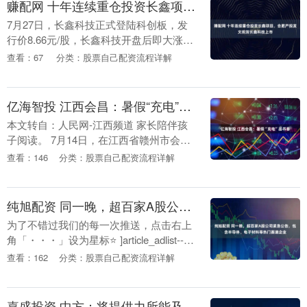
赚配网 十年连续重仓投资长鑫项目，合肥产投发文祝贺长鑫科技上市
7月27日，长鑫科技正式登陆科创板，发
行价8.66元/股，长鑫科技开盘后即大涨
471.59%，开盘价达到49.5元/股，长鑫科
查看：67
分类：股票自己配资流程详解
技此次上市超额配售选择权行使前，预....
亿海智投 江西会昌：暑假“充电”品书香
本文转自：人民网-江西频道 家长陪伴孩
子阅读。 7月14日，在江西省赣州市会昌
县图书馆、新华书店等地，不少中小学生
查看：146
分类：股票自己配资流程详解
选择在浓浓书香中度过假期生活。暑假以
来，会昌县....
纯旭配资 同一晚，超百家A股公司紧急公告，包含半导体、电子材料等热门赛道企业
为了不错过我们的每一次推送，点击右上
角「・・・」设为星标⭐ ]article_adlist-->
]article_adlist--> 7月2日晚间，合计102....
查看：162
分类：股票自己配资流程详解
嘉盛投资 中方：将提供力所能及的抗疫支持 帮助非洲早日战胜埃博拉疫情