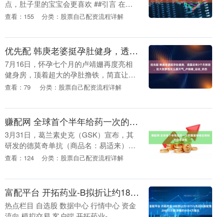
点，肚子里的宝宝会更喜欢 ##引言 在孕
期，胎教不仅仅是准妈妈的责任，准爸爸
查看：155
分类：股票自己配资流程详解
的参与同样至关重要。科学研究表明，父
亲的声音和情....
优先配 韩庚老婆挺孕肚健身，透露还有3个月卸货，肚大如箩抱女儿超大气_卢靖姗_运动_状态
7月16日，怀孕七个月的卢靖姗再度亮相
健身房，顶着超大的孕肚撸铁，简直让人
惊叹她的自律和坚韧！她在社交平台上霸
查看：79
分类：股票自己配资流程详解
气写道：“不会向荷尔蒙低头”，这孕妈的
韧劲真是妥妥....
赚配网 全球首个半年给药一次的重度哮喘生物制剂在华获批
3月31日，葛兰素史克（GSK）宣布，其
研发的德莫奇单抗（商品名：易适来）已
获得中国国家药品监督管理局（NMPA）
查看：124
分类：股票自己配资流程详解
批准，用于成人和12岁及以上青少年重度
嗜酸性粒....
富配平台 开拓药业-B拟折让约1875%先旧后新配售20673万股 净筹约4034万港元
热点栏目 自选股 数据中心 行情中心 资金
流向 模拟交易 客户端 开拓药业-