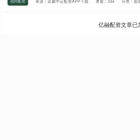
来源：富鑫中证配资APP下载
查看：244
分类：股
创同配资
亿融配资文章已