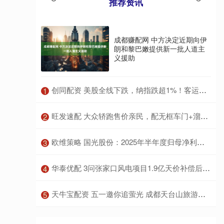
推荐资讯
成都赚配网 中方决定近期向伊
朗和黎巴嫩提供新一批人道主
义援助
​创同配资 美股全线下跌，纳指跌超1%！客运航空股领跌，国际油价大涨
1
​旺发速配 大众轿跑售价亲民，配无框车门+溜背车身，搭EA888 20高功率引擎
2
​欧维策略 国光股份：2025年半年度归母净利润同比增长605%
3
​华泰优配 3问张家口风电项目1.9亿天价补偿后续 用地争议待解
4
​天牛宝配资 五一邀你追萤光 成都天台山旅游景区深圳推介
5