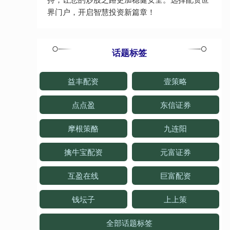
界门户，开启智慧投资新篇章！
话题标签
益丰配资
壹策略
点点盈
东信证券
摩根策酪
九连阳
擒牛宝配资
元富证券
互盈在线
巨富配资
钱坛子
上上策
全部话题标签