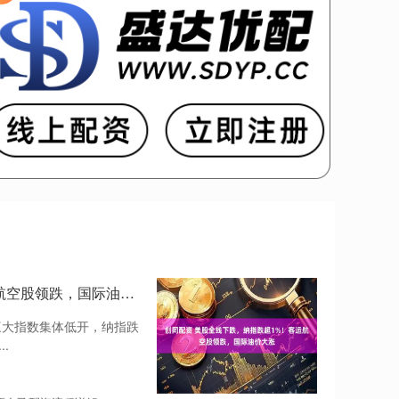
创同配资 美股全线下跌，纳指跌超1%！客运航空股领跌，国际油价大涨
美股三大指数集体低开，纳指跌
..