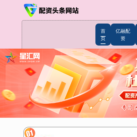
首
亿融配
页
资