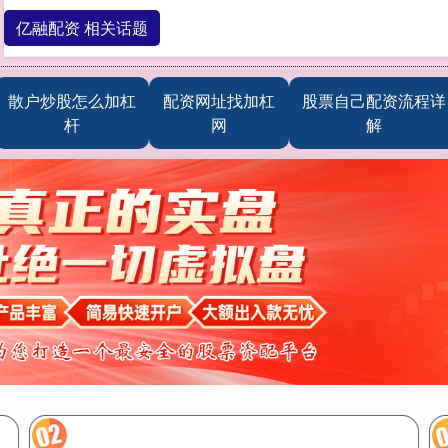
亿融配资 相关话题
散户炒股怎么加杠
配资网址找加杠
股票自己配资流程详
杆
网
解