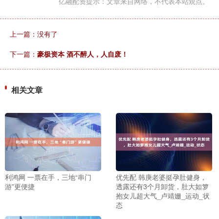
亿融配资提示：文章来自网络，不代表本站观点。
上一篇：没有了
下一篇：
豪极资本 酒不醉人，人自废！
相关文章
利鸿网 一票在手，三地“串门
优先配 韩庚老婆挺孕肚健身，
游”更便捷
透露还有3个月卸货，肚大如箩
抱女儿超大气_卢靖姗_运动_状
态