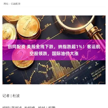
网站：亿融配资
记者 | 杜波
编辑| 陈柯名 杜恒峰 校对 | 程鹏