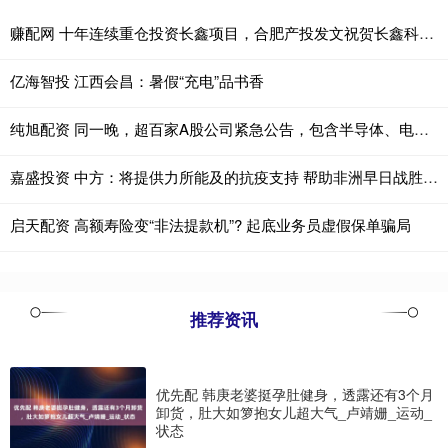
赚配网 十年连续重仓投资长鑫项目，合肥产投发文祝贺长鑫科技上市
亿海智投 江西会昌：暑假“充电”品书香
纯旭配资 同一晚，超百家A股公司紧急公告，包含半导体、电子材料等热门赛道企业
嘉盛投资 中方：将提供力所能及的抗疫支持 帮助非洲早日战胜埃博拉疫情
启天配资 高额寿险变“非法提款机”? 起底业务员虚假保单骗局
推荐资讯
优先配 韩庚老婆挺孕肚健身，透露还有3个月
卸货，肚大如箩抱女儿超大气_卢靖姗_运动_
状态