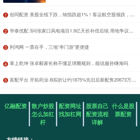
​创同配资 美股全线下跌，纳指跌超1%！客运航空股领跌，国际油价大涨
1
​华泰优配 3问张家口风电项目1.9亿天价补偿后续 用地争议待解
2
​利鸿网 一票在手，三地“串门游”更便捷
3
​掌上乾坤 张卓毅家长称不懂足球圈规则，能说服孙继海吗
4
​富配平台 开拓药业-B拟折让约1875%先旧后新配售20673万股 净筹约4034万港元
5
亿融配资
散户炒股
配资网址
股票自己
什么是股
怎么加杠
找加杠网
配资流程
票配资
杆
详解
友情链接：