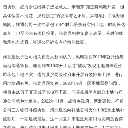
包协议，战海乡也出具了选址意见。米继东“知道有风电开发，但
具体位置不清楚，没对接过”的说法与之矛盾。风电项目手续办理
期间，祥通公司一次性承包了3个村几乎所有空闲土地，时间长达
36年，但至今未有项目投用。张北县相关负责人表示，从时间线
和承包方式看，祥通公司确实有抢租的嫌疑。
河北建投子公司相关负责人赵同认为，风电项目2013年就开始与
当地沟通筹备，却直到2019年开工后才“被动”发现用地与祥通公
司承包土地冲突，这与县乡两级政府未开展有效排查工作、进行
用地协调有关。张北县回复称，2022年9月，因用地重叠问题，
项目由20万千瓦调减至10.8万千瓦，但调减后仍有部分土地与祥
通公司承包地重合。2022年11月，战海乡政府、河北建投、祥通
公司三方签订补偿协议，河北建投向祥通公司支付1.9亿元土地补
偿款后，一期建成投运。这一回复并未追溯此前用地协调是否存
在疏漏，协商结果也未从根本上厘清土地权属争议，为二期项目