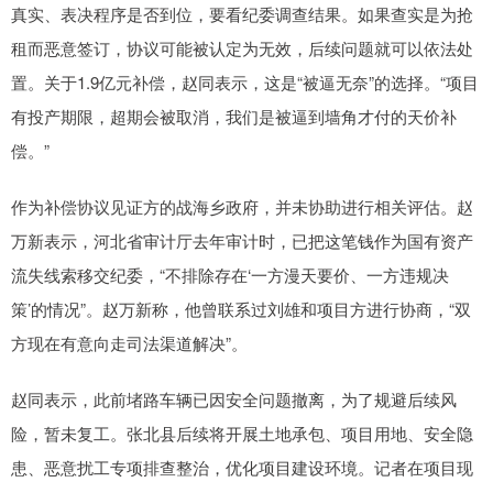
真实、表决程序是否到位，要看纪委调查结果。如果查实是为抢
租而恶意签订，协议可能被认定为无效，后续问题就可以依法处
置。关于1.9亿元补偿，赵同表示，这是“被逼无奈”的选择。“项目
有投产期限，超期会被取消，我们是被逼到墙角才付的天价补
偿。”
作为补偿协议见证方的战海乡政府，并未协助进行相关评估。赵
万新表示，河北省审计厅去年审计时，已把这笔钱作为国有资产
流失线索移交纪委，“不排除存在‘一方漫天要价、一方违规决
策’的情况”。赵万新称，他曾联系过刘雄和项目方进行协商，“双
方现在有意向走司法渠道解决”。
赵同表示，此前堵路车辆已因安全问题撤离，为了规避后续风
险，暂未复工。张北县后续将开展土地承包、项目用地、安全隐
患、恶意扰工专项排查整治，优化项目建设环境。记者在项目现