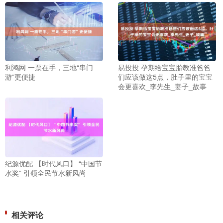
利鸿网 一票在手，三地“串门
易投投 孕期给宝宝胎教准爸爸
游”更便捷
们应该做这5点，肚子里的宝宝
会更喜欢_李先生_妻子_故事
纪源优配 【时代风口】 “中国节
水奖” 引领全民节水新风尚
相关评论