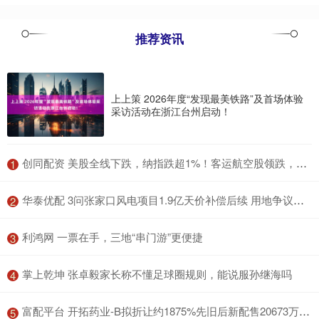
推荐资讯
上上策 2026年度“发现最美铁路”及首场体验
采访活动在浙江台州启动！
​创同配资 美股全线下跌，纳指跌超1%！客运航空股领跌，国际油价大涨
1
​华泰优配 3问张家口风电项目1.9亿天价补偿后续 用地争议待解
2
​利鸿网 一票在手，三地“串门游”更便捷
3
​掌上乾坤 张卓毅家长称不懂足球圈规则，能说服孙继海吗
4
​富配平台 开拓药业-B拟折让约1875%先旧后新配售20673万股 净筹约4034万港元
5