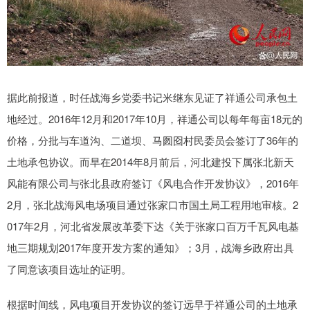
据此前报道，时任战海乡党委书记米继东见证了祥通公司承包土
地经过。2016年12月和2017年10月，祥通公司以每年每亩18元的
价格，分批与车道沟、二道坝、马囫囵村民委员会签订了36年的
土地承包协议。而早在2014年8月前后，河北建投下属张北新天
风能有限公司与张北县政府签订《风电合作开发协议》，2016年
2月，张北战海风电场项目通过张家口市国土局工程用地审核。2
017年2月，河北省发展改革委下达《关于张家口百万千瓦风电基
地三期规划2017年度开发方案的通知》；3月，战海乡政府出具
了同意该项目选址的证明。
根据时间线，风电项目开发协议的签订远早于祥通公司的土地承