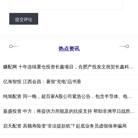
提交评论
热点资讯
赚配网 十年连续重仓投资长鑫项目，合肥产投发文祝贺长鑫科技上市
亿海智投 江西会昌：暑假“充电”品书香
纯旭配资 同一晚，超百家A股公司紧急公告，包含半导体、电子材料等热门赛道企业
嘉盛投资 中方：将提供力所能及的抗疫支持 帮助非洲早日战胜埃博拉疫情
启天配资 高额寿险变“非法提款机”? 起底业务员虚假保单骗局