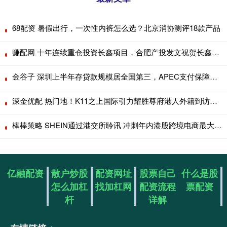
68配资 暑假出行，一次性内裤怎么选？北京消协测评18款产品
赚配网 十年连续重仓投资长鑫项目，合肥产投发文祝贺长鑫科技上市
金谷子 深圳上半年存贷款规模居全国第三，APEC支付保障全面升级
深金优配 热门地！K11之上国际引力耀胜尊府港人外籍到访即定创新高
棒棒策略 SHEIN通过港交所聆讯 冲刺年内港股跨境电商最大IPO
亿融配资
散户炒股
配资网址
股票自己
什么是股
怎么加杠
找加杠网
配资流程
票配资
杆
详解