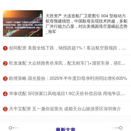
天胜资产 大连造船厂卫星图引 004 型核动力
航母预建猜想，中国航母实现技术跨越，多船
厂并行能力凸显，对比美俄困境尽显崛起态势
_海军
​创同配资 美股全线下跌，纳指跌超1%！客运航空股领跌，国际油价大涨
1
​旺发速配 大众轿跑售价亲民，配无框车门+溜背车身，搭EA888 20高功率引擎
2
​欧维策略 国光股份：2025年半年度归母净利润同比增长605%
3
​华泰优配 3问张家口风电项目1.9亿天价补偿后续 用地争议待解
4
​天牛宝配资 五一邀你追萤光 成都天台山旅游景区深圳推介
5
最新文章