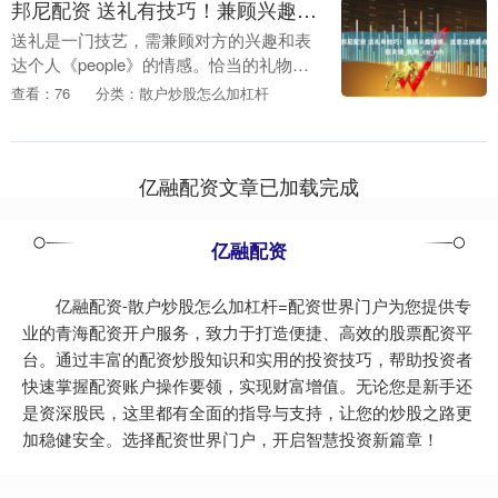
邦尼配资 送礼有技巧！兼顾兴趣情感，注意这俩要点很关键_礼物_cn_mh
送礼是一门技艺，需兼顾对方的兴趣和表
达个人《people》的情感。恰当的礼物能
够加强人际间的纽带，展现出对他人的关
查看：76
分类：散户炒股怎么加杠杆
心和敬意。以下是《Hi-Fi Rush》一些
送....
亿融配资文章已加载完成
亿融配资
亿融配资-散户炒股怎么加杠杆=配资世界门户为您提供专
业的青海配资开户服务，致力于打造便捷、高效的股票配资平
台。通过丰富的配资炒股知识和实用的投资技巧，帮助投资者
快速掌握配资账户操作要领，实现财富增值。无论您是新手还
是资深股民，这里都有全面的指导与支持，让您的炒股之路更
加稳健安全。选择配资世界门户，开启智慧投资新篇章！