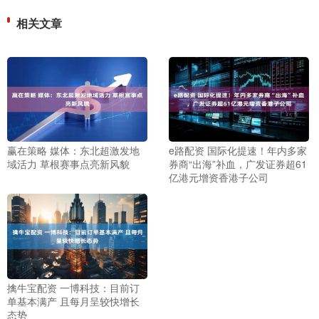
相关文章
赢在策略 媒体：东北超激发地
e路配资 国际化提速！年内多家
域活力 草根赛事点亮新风貌
券商“出海”补血，广发证券超61
亿港元增资香港子公司
擒牛宝配资 一博科技：目前订
单基本满产 且每月呈较快增长
态势