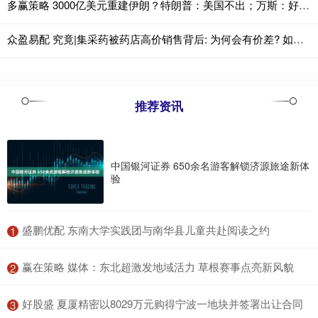
多赢策略 3000亿美元重建伊朗？特朗普：美国不出；万斯：好好表现，卡塔尔等国可以给！消息称有日韩企业已承诺
众盈易配 究竟|集采药被药店高价销售背后: 为何会有价差? 如何破解?
推荐资讯
中国银河证券 650余名游客解锁济源旅途新体
验
​盛鹏优配 东南大学实践团与南华县儿童共赴阅读之约
1
​赢在策略 媒体：东北超激发地域活力 草根赛事点亮新风貌
2
​好股盛 夏厦精密以8029万元购得宁波一地块并签署出让合同
3