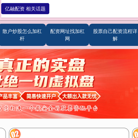
亿融配资 相关话题
散户炒股怎么加杠
配资网址找加杠
股票自己配资流程详
杆
网
解