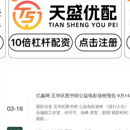
观影信息 五华区图书馆 公益电影放映 《逆行人生》
03-16
乐编剧工作室、何可可、徐峥 类型：剧情 观影时间：20
观影....