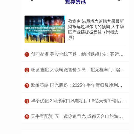
推荐资讯
盈鑫惠 港股概念追踪苹果最新
财报远超华尔街的预期 大中华
区产业链提振受益（附概念
股）
​创同配资 美股全线下跌，纳指跌超1%！客运航空股领跌，国际油价大涨
1
​旺发速配 大众轿跑售价亲民，配无框车门+溜背车身，搭EA888 20高功率引擎
2
​欧维策略 国光股份：2025年半年度归母净利润同比增长605%
3
​华泰优配 3问张家口风电项目1.9亿天价补偿后续 用地争议待解
4
​天牛宝配资 五一邀你追萤光 成都天台山旅游景区深圳推介
5