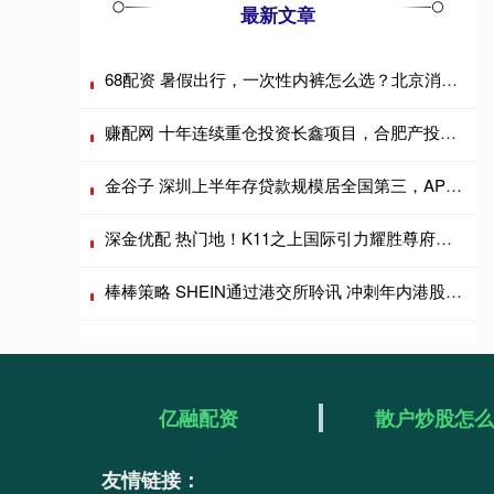
最新文章
68配资 暑假出行，一次性内裤怎么选？北京消协测评18款产品
赚配网 十年连续重仓投资长鑫项目，合肥产投发文祝贺长鑫科技上市
金谷子 深圳上半年存贷款规模居全国第三，APEC支付保障全面升级
深金优配 热门地！K11之上国际引力耀胜尊府港人外籍到访即定创新高
棒棒策略 SHEIN通过港交所聆讯 冲刺年内港股跨境电商最大IPO
亿融配资
散户炒股怎
友情链接：