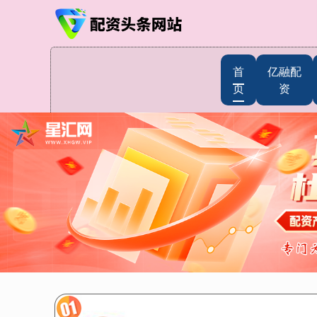
首
亿融配
页
资