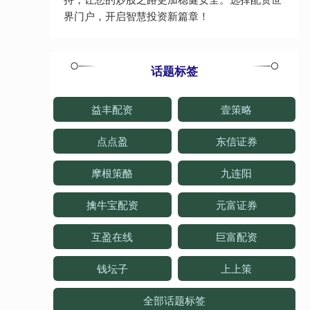
界门户，开启智慧投资新篇章！
话题标签
益丰配资
壹策略
点点盈
东信证券
摩根策酪
九连阳
擒牛宝配资
元富证券
互盈在线
巨富配资
钱坛子
上上策
全部话题标签