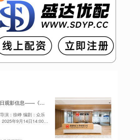
亿鑫网 五华区图书馆公益电影放映预告 9月14日观影信息——《逆行人生》
 导演：徐峥 编剧：众乐
25年9月14日14:00