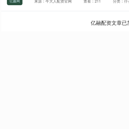
来源：牛大人配资官网
查看：211
分类：什
亿鑫网
亿融配资文章已