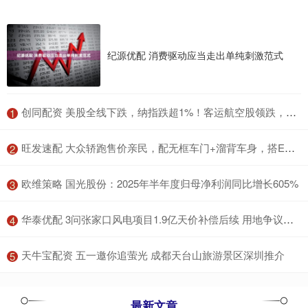
纪源优配 消费驱动应当走出单纯刺激范式
​创同配资 美股全线下跌，纳指跌超1%！客运航空股领跌，国际油价大涨
1
​旺发速配 大众轿跑售价亲民，配无框车门+溜背车身，搭EA888 20高功率引擎
2
​欧维策略 国光股份：2025年半年度归母净利润同比增长605%
3
​华泰优配 3问张家口风电项目1.9亿天价补偿后续 用地争议待解
4
​天牛宝配资 五一邀你追萤光 成都天台山旅游景区深圳推介
5
最新文章