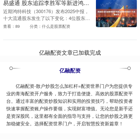
易盛通 股东追踪李胜军等新进鸿特科技前十大流通股东
近期鸿特科技（300176）发布2025中报，
十大流通股东发生了以下变化：4位股东新
进，4位股东退出，1位股东的自持流通股
查看：89
分类：什么是股票配资
份减少。 新进的前十大流通股东中，李
胜....
亿融配资文章已加载完成
亿融配资
亿融配资-散户炒股怎么加杠杆=配资世界门户为您提供专
业的青海配资开户服务，致力于打造便捷、高效的股票配资平
台。通过丰富的配资炒股知识和实用的投资技巧，帮助投资者
快速掌握配资账户操作要领，实现财富增值。无论您是新手还
是资深股民，这里都有全面的指导与支持，让您的炒股之路更
加稳健安全。选择配资世界门户，开启智慧投资新篇章！