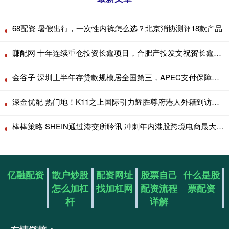
68配资 暑假出行，一次性内裤怎么选？北京消协测评18款产品
赚配网 十年连续重仓投资长鑫项目，合肥产投发文祝贺长鑫科技上市
金谷子 深圳上半年存贷款规模居全国第三，APEC支付保障全面升级
深金优配 热门地！K11之上国际引力耀胜尊府港人外籍到访即定创新高
棒棒策略 SHEIN通过港交所聆讯 冲刺年内港股跨境电商最大IPO
亿融配资
散户炒股
配资网址
股票自己
什么是股
怎么加杠
找加杠网
配资流程
票配资
杆
详解