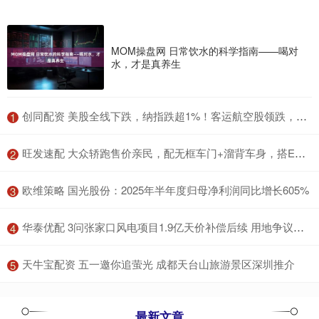
MOM操盘网 日常饮水的科学指南——喝对
水，才是真养生
​创同配资 美股全线下跌，纳指跌超1%！客运航空股领跌，国际油价大涨
1
​旺发速配 大众轿跑售价亲民，配无框车门+溜背车身，搭EA888 20高功率引擎
2
​欧维策略 国光股份：2025年半年度归母净利润同比增长605%
3
​华泰优配 3问张家口风电项目1.9亿天价补偿后续 用地争议待解
4
​天牛宝配资 五一邀你追萤光 成都天台山旅游景区深圳推介
5
最新文章