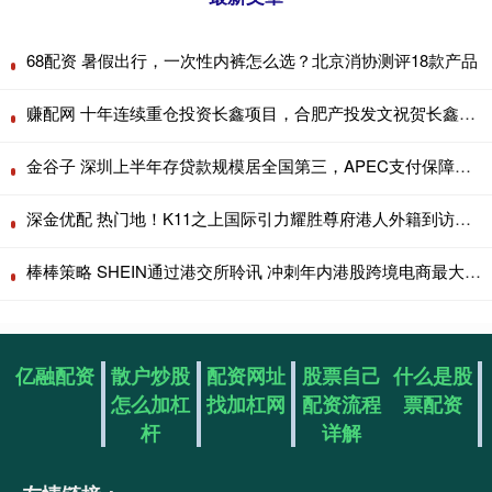
68配资 暑假出行，一次性内裤怎么选？北京消协测评18款产品
赚配网 十年连续重仓投资长鑫项目，合肥产投发文祝贺长鑫科技上市
金谷子 深圳上半年存贷款规模居全国第三，APEC支付保障全面升级
深金优配 热门地！K11之上国际引力耀胜尊府港人外籍到访即定创新高
棒棒策略 SHEIN通过港交所聆讯 冲刺年内港股跨境电商最大IPO
亿融配资
散户炒股
配资网址
股票自己
什么是股
怎么加杠
找加杠网
配资流程
票配资
杆
详解