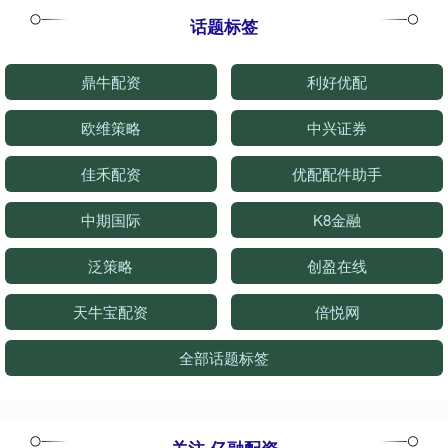
话题标签
鼎牛配资
利好优配
欧维策略
中兴证券
佳禾配资
优配配件助手
中期国际
K8金融
泛策略
创盈在线
天牛宝配资
倍悦网
全部话题标签