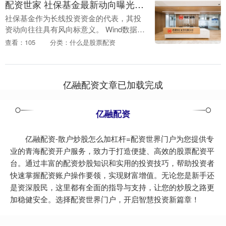
配资世家 社保基金最新动向曝光！二季度抄底了这些“科创宝藏”
社保基金作为长线投资资金的代表，其投
资动向往往具有风向标意义。 Wind数据显
示，截至2025年二季度末，社保基金持有
查看：105
分类：什么是股票配资
77只科创板股票，合计持股量3.37亿
股，....
亿融配资文章已加载完成
亿融配资
亿融配资-散户炒股怎么加杠杆=配资世界门户为您提供专
业的青海配资开户服务，致力于打造便捷、高效的股票配资平
台。通过丰富的配资炒股知识和实用的投资技巧，帮助投资者
快速掌握配资账户操作要领，实现财富增值。无论您是新手还
是资深股民，这里都有全面的指导与支持，让您的炒股之路更
加稳健安全。选择配资世界门户，开启智慧投资新篇章！