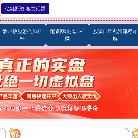
亿融配资 相关话题
散户炒股怎么加杠
配资网址找加杠
股票自己配资流程详
杆
网
解