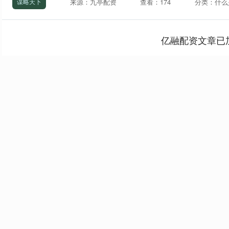
来源：九亭配资
查看：174
分类：什么
谋略天下
亿融配资文章已