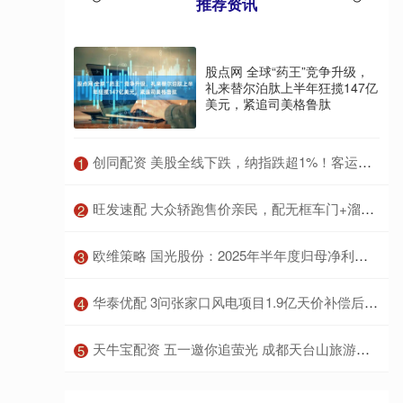
推荐资讯
股点网 全球“药王”竞争升级，
礼来替尔泊肽上半年狂揽147亿
美元，紧追司美格鲁肽
​创同配资 美股全线下跌，纳指跌超1%！客运航空股领跌，国际油价大涨
1
​旺发速配 大众轿跑售价亲民，配无框车门+溜背车身，搭EA888 20高功率引擎
2
​欧维策略 国光股份：2025年半年度归母净利润同比增长605%
3
​华泰优配 3问张家口风电项目1.9亿天价补偿后续 用地争议待解
4
​天牛宝配资 五一邀你追萤光 成都天台山旅游景区深圳推介
5