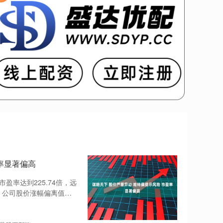
率显著偏高
盈率达到225.74倍，远
日，公司股价涨幅偏离值累