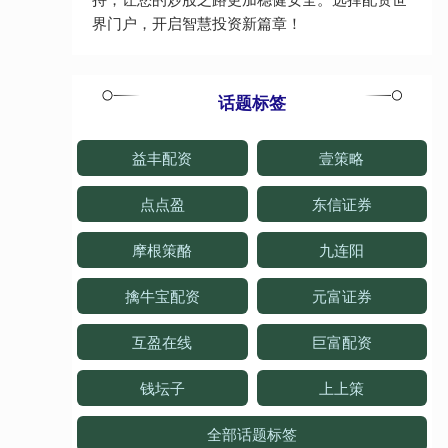
界门户，开启智慧投资新篇章！
话题标签
益丰配资
壹策略
点点盈
东信证券
摩根策酪
九连阳
擒牛宝配资
元富证券
互盈在线
巨富配资
钱坛子
上上策
全部话题标签