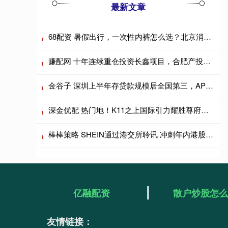
最新文章
68配资 暑假出行，一次性内裤怎么选？北京消协测评18款产品
赚配网 十年连续重仓投资长鑫项目，合肥产投发文祝贺长鑫科技上市
金谷子 深圳上半年存贷款规模居全国第三，APEC支付保障全面升级
深金优配 热门地！K11之上国际引力耀胜尊府港人外籍到访即定创新高
棒棒策略 SHEIN通过港交所聆讯 冲刺年内港股跨境电商最大IPO
亿融配资
散户炒股怎
友情链接：