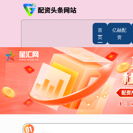
首
亿融配
页
资