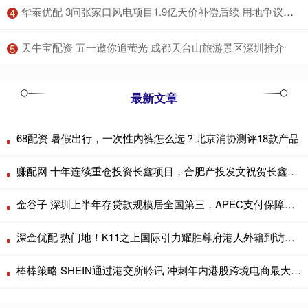
​华泰优配 3问张家口风电项目1.9亿天价补偿后续 用地争议待解
4
​天牛宝配资 五一邀你追萤光 成都天台山旅游景区深圳推介
5
最新文章
68配资 暑假出行，一次性内裤怎么选？北京消协测评18款产品
赚配网 十年连续重仓投资长鑫项目，合肥产投发文祝贺长鑫科技上市
金谷子 深圳上半年存贷款规模居全国第三，APEC支付保障全面升级
深金优配 热门地！K11之上国际引力耀胜尊府港人外籍到访即定创新高
棒棒策略 SHEIN通过港交所聆讯 冲刺年内港股跨境电商最大IPO