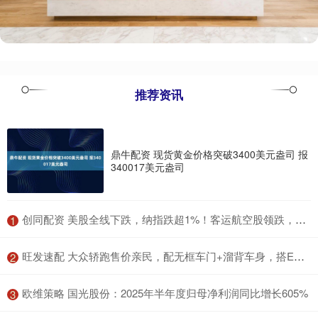
推荐资讯
鼎牛配资 现货黄金价格突破3400美元盎司 报
340017美元盎司
​创同配资 美股全线下跌，纳指跌超1%！客运航空股领跌，国际油价大涨
1
​旺发速配 大众轿跑售价亲民，配无框车门+溜背车身，搭EA888 20高功率引擎
2
​欧维策略 国光股份：2025年半年度归母净利润同比增长605%
3