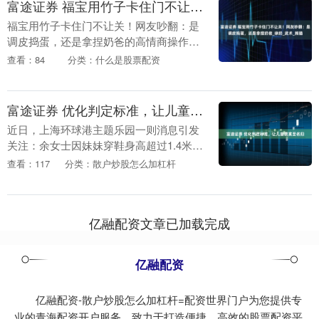
富途证券 福宝用竹子卡住门不让关！网友吵翻：是调皮捣蛋，还是拿捏奶爸_徐奶_武术_熊猫
福宝用竹子卡住门不让关！网友吵翻：是
调皮捣蛋，还是拿捏奶爸的高情商操作？
7月15日这天，福宝在内舍加餐时秀了一
查看：84
分类：什么是股票配资
波神操作。徐奶爸刚把新鲜竹子递进去，
准备关门。结....
富途证券 优化判定标准，让儿童票实至名归
近日，上海环球港主题乐园一则消息引发
关注：余女士因妹妹穿鞋身高超过1.4米，
被认定不满足儿童票购买条件，而余女士
查看：117
分类：散户炒股怎么加杠杆
本人凭借学生证，却能购买195元的大学
生优惠票。....
亿融配资文章已加载完成
亿融配资
亿融配资-散户炒股怎么加杠杆=配资世界门户为您提供专
业的青海配资开户服务，致力于打造便捷、高效的股票配资平