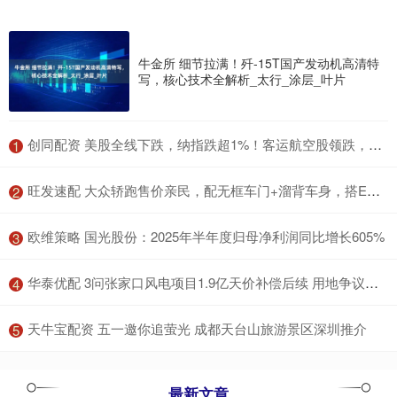
牛金所 细节拉满！歼-15T国产发动机高清特
写，核心技术全解析_太行_涂层_叶片
​创同配资 美股全线下跌，纳指跌超1%！客运航空股领跌，国际油价大涨
1
​旺发速配 大众轿跑售价亲民，配无框车门+溜背车身，搭EA888 20高功率引擎
2
​欧维策略 国光股份：2025年半年度归母净利润同比增长605%
3
​华泰优配 3问张家口风电项目1.9亿天价补偿后续 用地争议待解
4
​天牛宝配资 五一邀你追萤光 成都天台山旅游景区深圳推介
5
最新文章