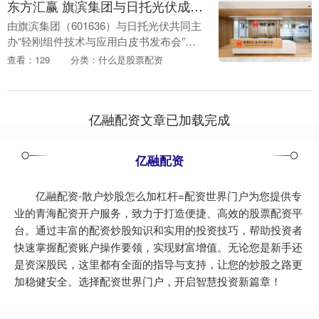
东方汇赢 旗滨集团与日托光伏成功举办“轻刚组件技术与应用白皮书发布会”
由旗滨集团（601636）与日托光伏共同主
办“轻刚组件技术与应用白皮书发布会”于
2025年8月28日在无锡顺利举办。来自行
查看：129
分类：什么是股票配资
业专家、合作伙伴及媒体代表的近百余名
嘉....
亿融配资文章已加载完成
亿融配资
亿融配资-散户炒股怎么加杠杆=配资世界门户为您提供专
业的青海配资开户服务，致力于打造便捷、高效的股票配资平
台。通过丰富的配资炒股知识和实用的投资技巧，帮助投资者
快速掌握配资账户操作要领，实现财富增值。无论您是新手还
是资深股民，这里都有全面的指导与支持，让您的炒股之路更
加稳健安全。选择配资世界门户，开启智慧投资新篇章！