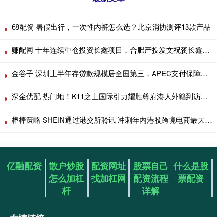
68配资 暑假出行，一次性内裤怎么选？北京消协测评18款产品
赚配网 十年连续重仓投资长鑫项目，合肥产投发文祝贺长鑫科技上市
金谷子 深圳上半年存贷款规模居全国第三，APEC支付保障全面升级
深金优配 热门地！K11之上国际引力耀胜尊府港人外籍到访即定创新高
棒棒策略 SHEIN通过港交所聆讯 冲刺年内港股跨境电商最大IPO
亿融配资
散户炒股
配资网址
股票自己
什么是股
怎么加杠
找加杠网
配资流程
票配资
杆
详解