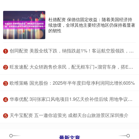
杜德配资 保德信固定收益：随着美国经济持
续放缓，全球其他主要经济地区仍保持着显著
的韧性
​创同配资 美股全线下跌，纳指跌超1%！客运航空股领跌，国际油价大涨
1
​旺发速配 大众轿跑售价亲民，配无框车门+溜背车身，搭EA888 20高功率引擎
2
​欧维策略 国光股份：2025年半年度归母净利润同比增长605%
3
​华泰优配 3问张家口风电项目1.9亿天价补偿后续 用地争议待解
4
​天牛宝配资 五一邀你追萤光 成都天台山旅游景区深圳推介
5
最新文章