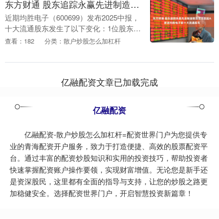
东方财通 股东追踪永赢先进制造智选混合发起A新进均胜电子前十大流通股东
近期均胜电子（600699）发布2025中报，
十大流通股东发生了以下变化：1位股东新
进，1位股东退出，6位股东增持，1位股
查看：182
分类：散户炒股怎么加杠杆
东的自持流通股份减少。 新进的前十大
流....
亿融配资文章已加载完成
亿融配资
亿融配资-散户炒股怎么加杠杆=配资世界门户为您提供专
业的青海配资开户服务，致力于打造便捷、高效的股票配资平
台。通过丰富的配资炒股知识和实用的投资技巧，帮助投资者
快速掌握配资账户操作要领，实现财富增值。无论您是新手还
是资深股民，这里都有全面的指导与支持，让您的炒股之路更
加稳健安全。选择配资世界门户，开启智慧投资新篇章！