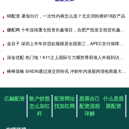
68配资 暑假出行，一次性内裤怎么选？北京消协测评18款产品
赚配网 十年连续重仓投资长鑫项目，合肥产投发文祝贺长鑫科技上市
金谷子 深圳上半年存贷款规模居全国第三，APEC支付保障全面升级
深金优配 热门地！K11之上国际引力耀胜尊府港人外籍到访即定创新高
棒棒策略 SHEIN通过港交所聆讯 冲刺年内港股跨境电商最大IPO
亿融配资
散户炒股
配资网址
股票自己
什么是股
怎么加杠
找加杠网
配资流程
票配资
杆
详解