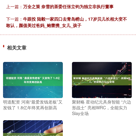
上一篇：
万全之策 奈雪的茶委任张立钧为独立非执行董事
下一篇：
牛跟投 陆毅一家四口去青岛崂山，17岁贝儿长相大变不
敢认，颜值美过爸妈_鲍蕾携_女儿_孩子
相关文章
明道配资 河南“最爱发钱老板”又
聚财略 星动纪元具身智能 “六边
发钱了 1.8亿年终奖再创新高
形战士” 亮相WRC，全能实力
Slay全场