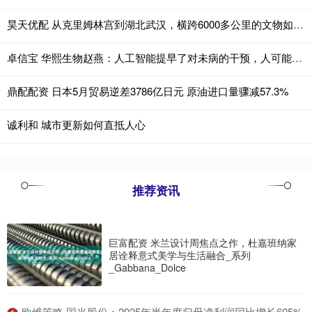
昊天优配 从克里姆林宫到湖北武汉，横跨6000多公里的文物如何运输？
卓信宝 华熙生物赵燕：人工智能提早了对未病的干预，人可能还会逆生长
鼎配配资 日本5月贸易逆差3786亿日元 原油进口量骤减57.3%
诚利和 城市更新如何直抵人心
推荐资讯
巨富配资 米兰设计周焦点之作，杜嘉班纳家
居诠释意式美学与生活融合_系列
_Gabbana_Dolce
​欧维策略 国光股份：2025年半年度归母净利润同比增长605%