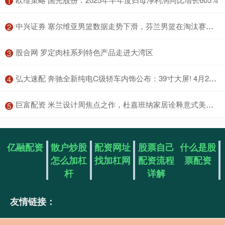
1
​中兴证券 塞尔维亚男篮数据走势下滑，芬兰男篮在淘汰赛挑战能量？
2
​股合网 罗定肉桂系列特色产品走进大湾区
3
​弘大速配 奔驰全新纯电C级轿车内饰公布：39寸大屏! 4月20日首发
4
​巨富配资 米兰设计周焦点之作，杜嘉班纳家居诠释意式美学与生活融合_系列_Gabbana_Dolce
5
亿融配资
散户炒股
配资网址
股票自己
什么是股
怎么加杠
找加杠网
配资流程
票配资
杆
详解
友情链接：