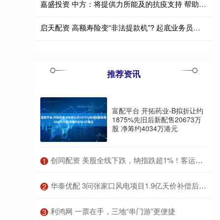
嘉盛投资 中方：将提供力所能及的抗疫支持 帮助非洲早日战胜埃博拉疫情
启天配资 高额寿险变“非法提款机”? 起底业务员虚假保单骗局
推荐资讯
富配平台 开拓药业-B拟折让约
1875%先旧后新配售20673万
股 净筹约4034万港元
​创同配资 美股全线下跌，纳指跌超1%！客运航空股领跌，国际油价大涨
1
​华泰优配 3问张家口风电项目1.9亿天价补偿后续 用地争议待解
2
​利鸿网 一票在手，三地“串门游”更便捷
3