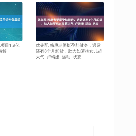
项目1.9亿
优先配 韩庚老婆挺孕肚健身，透露
待解
还有3个月卸货，肚大如箩抱女儿超
大气_卢靖姗_运动_状态