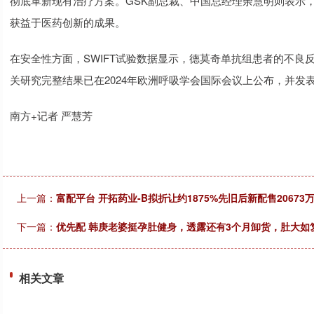
彻底革新现有治疗方案。GSK副总裁、中国总经理余慧明则表示
获益于医药创新的成果。
在安全性方面，SWIFT试验数据显示，德莫奇单抗组患者的不
关研究完整结果已在2024年欧洲呼吸学会国际会议上公布，并发
南方+记者 严慧芳
上一篇：
富配平台 开拓药业-B拟折让约1875%先旧后新配售20673万
下一篇：
优先配 韩庚老婆挺孕肚健身，透露还有3个月卸货，肚大如
相关文章