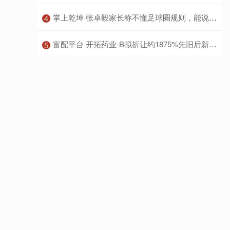
​掌上乾坤 张卓毅家长称不懂足球圈规则，能说服孙继海吗
4
​富配平台 开拓药业-B拟折让约1875%先旧后新配售20673万股 净筹约4034万港元
5