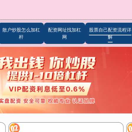
散户炒股怎么加杠
配资网址找加杠
股票自己配资流程详
杆
网
解