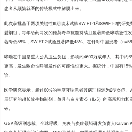
患者从频繁就医的传统模式中解脱出来。
此次获批基于两项关键性III期临床试验SWIFT-1和SWIFT-
慰剂组，每年给药两次的德莫奇单抗能持续且显著降低哮喘急性发作
著降低58%，SWIFT-2试验显著降低48%。在针对中国患者（n=
哮喘在中国是重大公共卫生负担，影响约4600万成年人，其中约
更高，发生致命性哮喘发作的可能性也更大。据统计，中国有15%
诊。
医学研究显示，超过80%的重度哮喘患者其病理根源为2型炎症。
展研究的超长效生物制剂，兼具与白介素-5（IL-5）的高亲和
破。
GSK高级副总裁、全球呼吸、免疫与炎症领域研发负责人Kaivan 