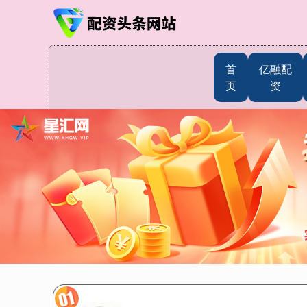
首
亿融配
页
资