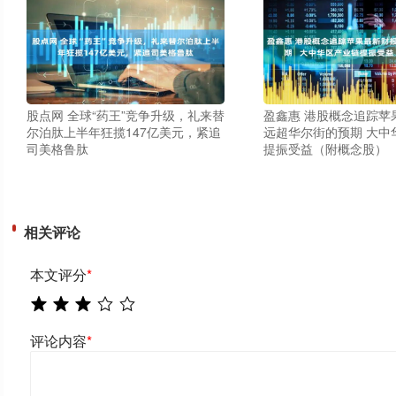
股点网 全球“药王”竞争升级，礼来替
盈鑫惠 港股概念追踪苹
尔泊肽上半年狂揽147亿美元，紧追
远超华尔街的预期 大中
司美格鲁肽
提振受益（附概念股）
相关评论
本文评分
*
评论内容
*