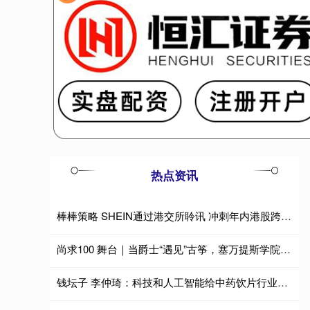
热点资讯
棒棒策略 SHEIN通过港交所聆讯 冲刺年内港股跨境电商最大IPO
尚求100 舞台｜当爵士“遇见”古筝，塞万提斯学院融合音乐会
钱坛子 李仲琦：科技和人工智能给中药饮片行业带来质的改变