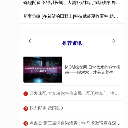
锦鲤配资 不得以长期、大额补贴扰乱市场秩序 外卖平台新规征求意见
新宝策略 [在希望的田野上]科技赋能夏收夏种 助力粮食稳产丰收
推荐资讯
MOM操盘网 日常饮水的科学指
南——喝对水，才是真养生
​旺发速配 大众轿跑售价亲民，配无框车门+溜背车身，搭EA888 20高功率引擎
1
​杨方配资 德国队0
2
​点点盈 第三届深台港澳青少年马术邀请赛在深启幕
3