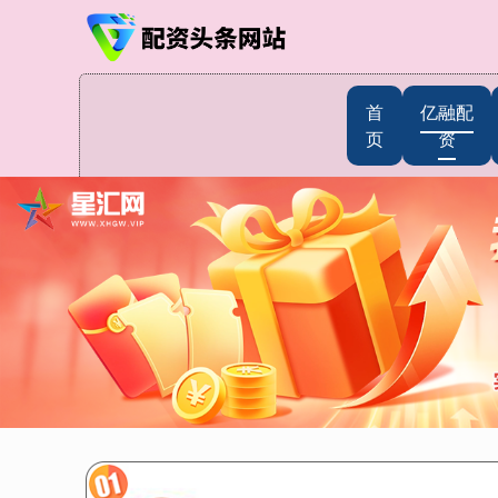
首
亿融配
页
资