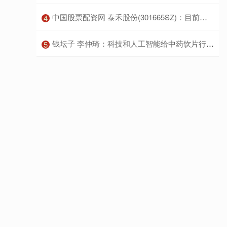
​中国股票配资网 泰禾股份(301665SZ)：目前没有针对蚊子幼虫的杀虫产品
4
​钱坛子 李仲琦：科技和人工智能给中药饮片行业带来质的改变
5