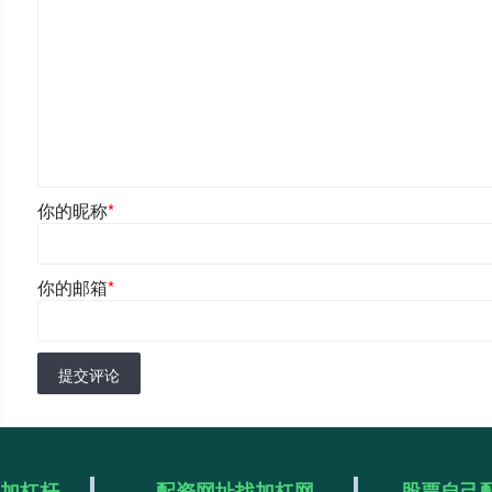
你的昵称
*
你的邮箱
*
提交评论
么加杠杆
配资网址找加杠网
股票自己