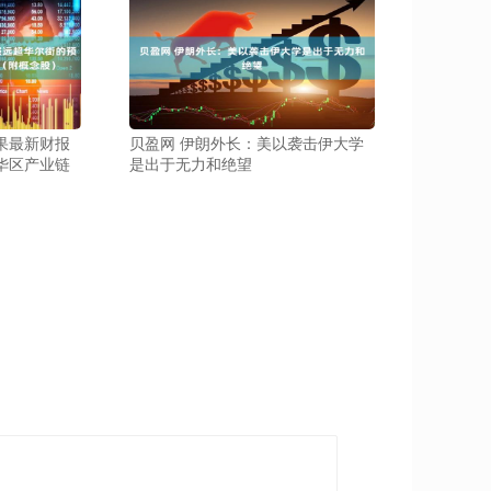
果最新财报
贝盈网 伊朗外长：美以袭击伊大学
华区产业链
是出于无力和绝望