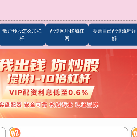
散户炒股怎么加杠
配资网址找加杠
股票自己配资流程详
杆
网
解