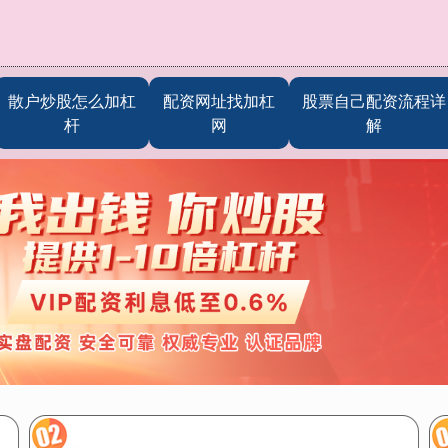
散户炒股怎么加杠
配资网址找加杠
股票自己配资流程详
杆
网
解