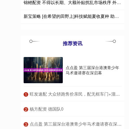
锦鲤配资 不得以长期、大额补贴扰乱市场秩序 外卖平台新规征求意见
新宝策略 [在希望的田野上]科技赋能夏收夏种 助力粮食稳产丰收
推荐资讯
点点盈 第三届深台港澳青少年
马术邀请赛在深启幕
​旺发速配 大众轿跑售价亲民，配无框车门+溜背车身，搭EA888 20高功率引擎
1
​杨方配资 德国队0
2
​点点盈 第三届深台港澳青少年马术邀请赛在深启幕
3