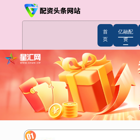
首
亿融配
页
资