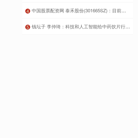
​中国股票配资网 泰禾股份(301665SZ)：目前没有针对蚊子幼虫的杀虫产品
4
​钱坛子 李仲琦：科技和人工智能给中药饮片行业带来质的改变
5