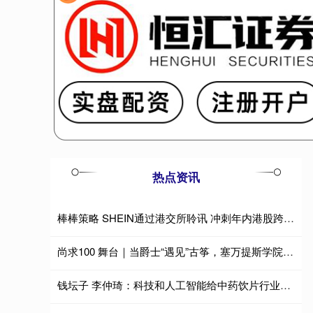
热点资讯
棒棒策略 SHEIN通过港交所聆讯 冲刺年内港股跨境电商最大IPO
尚求100 舞台｜当爵士“遇见”古筝，塞万提斯学院融合音乐会
钱坛子 李仲琦：科技和人工智能给中药饮片行业带来质的改变