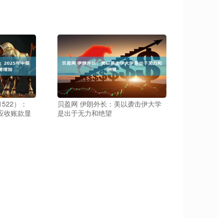
522）：
贝盈网 伊朗外长：美以袭击伊大学
，应收账款显
是出于无力和绝望