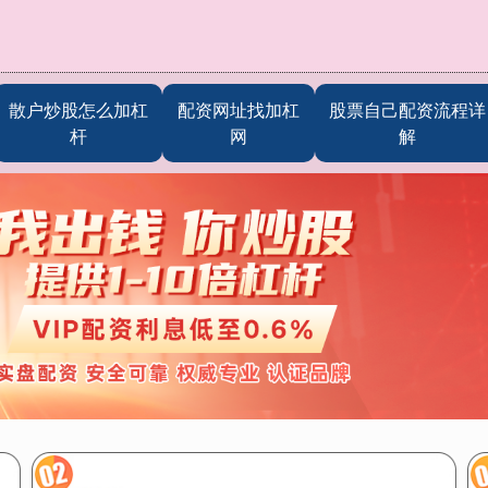
散户炒股怎么加杠
配资网址找加杠
股票自己配资流程详
杆
网
解