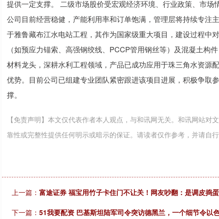
提供一定支撑。 二级市场股价受宏观经济环境、行业政策、市场
公司目前经营稳健，产能利用率和订单饱满，管理层将持续专注主
于雅鲁藏布江水电站工程，其作为国家级重大项目，建设过程中
（如预应力锚索、高强钢绞线、PCCP管用钢丝等）及混凝土构
材料龙头，深耕水利工程领域，产品已成功应用于珠三角水资源
优势。目前公司已组建专业团队紧密跟进该项目进展，积极争取
撑。
【免责声明】本文仅代表作者本人观点，与和讯网无关。和讯网站对文
靠性或完整性提供任何明示或暗示的保证。请读者仅作参考，并请自行承担全部责任。
上一篇：
富途证券 福宝用竹子卡住门不让关！网友吵翻：是调皮捣蛋
下一篇：
51我要配资 巴基斯坦陆军司令突访德黑兰，一个细节令以