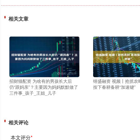
相关文章
招财猫配资 为啥有的男孩长大后
镕盛融资 视频丨抢抓农时
仍“跟妈亲”？主要因为妈妈默默做了
按下春耕备耕“加速键”
三件事_孩子_王姐_儿子
相关评论
本文评分
*