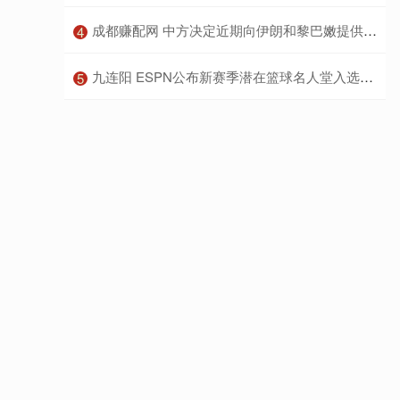
​成都赚配网 中方决定近期向伊朗和黎巴嫩提供新一批人道主义援助
4
​九连阳 ESPN公布新赛季潜在篮球名人堂入选名单：19人已锁定荣誉
5