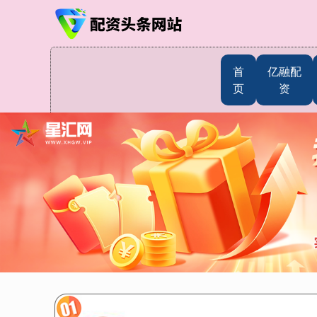
首
亿融配
页
资