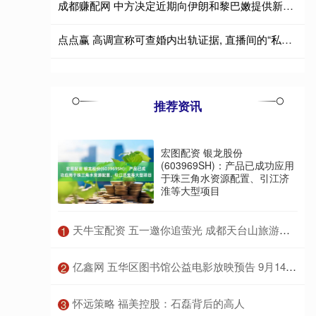
成都赚配网 中方决定近期向伊朗和黎巴嫩提供新一批人道主义援助
点点赢 高调宣称可查婚内出轨证据, 直播间的“私家侦探”团队栽了|今晚九点半
推荐资讯
宏图配资 银龙股份
(603969SH)：产品已成功应用
于珠三角水资源配置、引江济
淮等大型项目
​天牛宝配资 五一邀你追萤光 成都天台山旅游景区深圳推介
1
​亿鑫网 五华区图书馆公益电影放映预告 9月14日观影信息——《逆行人生》
2
​怀远策略 福美控股：石磊背后的高人
3