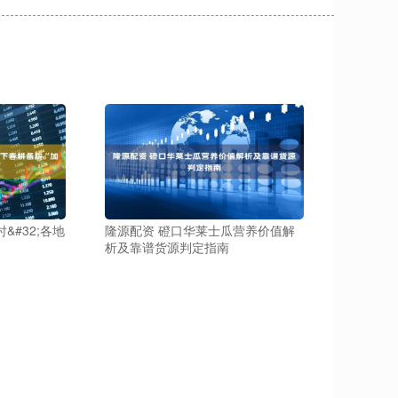
&#32;各地
隆源配资 磴口华莱士瓜营养价值解
析及靠谱货源判定指南