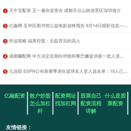
​天牛宝配资 五一邀你追萤光 成都天台山旅游景区深圳推介
1
​亿鑫网 五华区图书馆公益电影放映预告 9月14日观影信息——《逆行人生》
2
​怀远策略 福美控股：石磊背后的高人
3
​成都赚配网 中方决定近期向伊朗和黎巴嫩提供新一批人道主义援助
4
​九连阳 ESPN公布新赛季潜在篮球名人堂入选名单：19人已锁定荣誉
5
亿融配资
散户炒股
配资网址
股票自己
什么是股
怎么加杠
找加杠网
配资流程
票配资
杆
详解
友情链接：