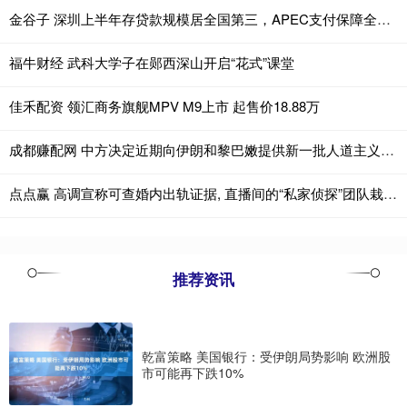
金谷子 深圳上半年存贷款规模居全国第三，APEC支付保障全面升级
福牛财经 武科大学子在郧西深山开启“花式”课堂
佳禾配资 领汇商务旗舰MPV M9上市 起售价18.88万
成都赚配网 中方决定近期向伊朗和黎巴嫩提供新一批人道主义援助
点点赢 高调宣称可查婚内出轨证据, 直播间的“私家侦探”团队栽了|今晚九点半
推荐资讯
乾富策略 美国银行：受伊朗局势影响 欧洲股
市可能再下跌10%