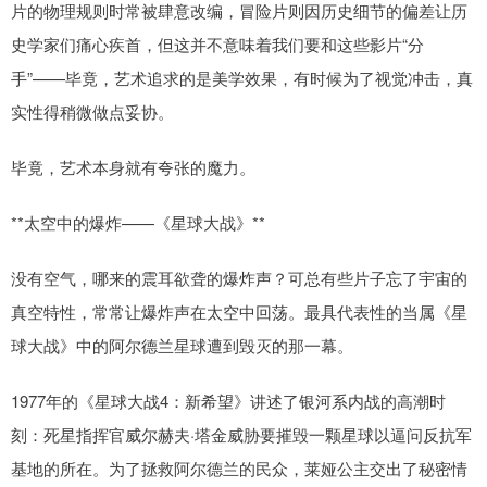
片的物理规则时常被肆意改编，冒险片则因历史细节的偏差让历
史学家们痛心疾首，但这并不意味着我们要和这些影片“分
手”——毕竟，艺术追求的是美学效果，有时候为了视觉冲击，真
实性得稍微做点妥协。
毕竟，艺术本身就有夸张的魔力。
**太空中的爆炸——《星球大战》**
没有空气，哪来的震耳欲聋的爆炸声？可总有些片子忘了宇宙的
真空特性，常常让爆炸声在太空中回荡。最具代表性的当属《星
球大战》中的阿尔德兰星球遭到毁灭的那一幕。
1977年的《星球大战4：新希望》讲述了银河系内战的高潮时
刻：死星指挥官威尔赫夫·塔金威胁要摧毁一颗星球以逼问反抗军
基地的所在。为了拯救阿尔德兰的民众，莱娅公主交出了秘密情