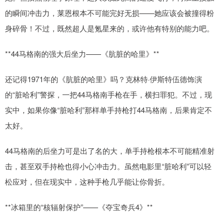
的瞬间冲击力，莱恩根本不可能完好无损——她应该会被撞得粉
身碎骨！不过，既然超人是氪星来的，或许他有特别的能力吧。
**44马格南的强大后坐力——《肮脏的哈里》**
还记得1971年的《肮脏的哈里》吗？克林特·伊斯特伍德饰演
的“脏哈利”警探，一把44马格南手枪在手，横扫罪犯。不过，现
实中，如果你像“脏哈利”那样单手持枪打44马格南，后果肯定不
太好。
44马格南的后坐力可是出了名的大，单手持枪根本不可能精准射
击，甚至双手持枪也得小心冲击力。虽然电影里“脏哈利”可以轻
松应对，但在现实中，这种手枪几乎能让你骨折。
**冰箱里的“核辐射保护”——《夺宝奇兵4》**