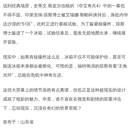
说到经典场景，史蒂文·斯皮尔伯格的《夺宝奇兵4》中的一幕也
不得不提。印第安纳·琼斯博士被艾瑞娜·斯帕科挟持后，身处内华
达沙漠的“51区”，此时正进行着核试验。为了躲避核爆炸，琼斯
博士躲进了一个冰箱，试验结束后，毫发无损地爬出来，继续展
开冒险。
现实中，如果有核爆炸这么近，冰箱不仅不可能保护你，甚至可
能连冰箱本身都会被熔化。可惜的是，福特饰演的琼斯有着“主角
光环”，总能在危机中神奇生还。
这些大荧幕上的情节虽然有点离谱，但也正是这种超现实的设计
成就了电影的魅力。毕竟，谁不喜欢在视觉和剧情的双重冲击
下，忘却现实，沉浸在奇幻的世界里呢？
发布于：山东省