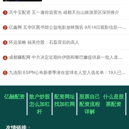
​天牛宝配资 五一邀你追萤光 成都天台山旅游景区深圳推介
1
​亿鑫网 五华区图书馆公益电影放映预告 9月14日观影信息——《逆行人生》
2
​怀远策略 福美控股：石磊背后的高人
3
​成都赚配网 中方决定近期向伊朗和黎巴嫩提供新一批人道主义援助
4
​九连阳 ESPN公布新赛季潜在篮球名人堂入选名单：19人已锁定荣誉
5
亿融配资
散户炒股
配资网址
股票自己
什么是股
怎么加杠
找加杠网
配资流程
票配资
杆
详解
友情链接：