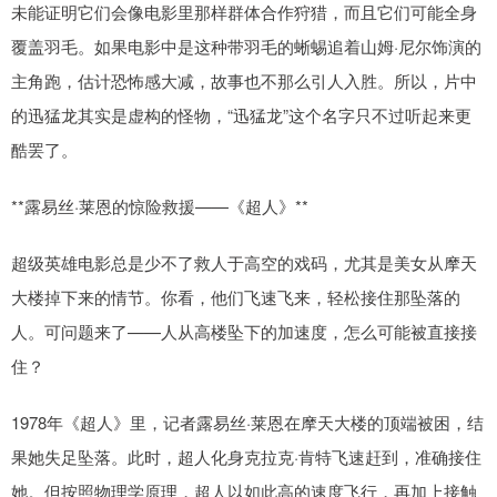
未能证明它们会像电影里那样群体合作狩猎，而且它们可能全身
覆盖羽毛。如果电影中是这种带羽毛的蜥蜴追着山姆·尼尔饰演的
主角跑，估计恐怖感大减，故事也不那么引人入胜。所以，片中
的迅猛龙其实是虚构的怪物，“迅猛龙”这个名字只不过听起来更
酷罢了。
**露易丝·莱恩的惊险救援——《超人》**
超级英雄电影总是少不了救人于高空的戏码，尤其是美女从摩天
大楼掉下来的情节。你看，他们飞速飞来，轻松接住那坠落的
人。可问题来了——人从高楼坠下的加速度，怎么可能被直接接
住？
1978年《超人》里，记者露易丝·莱恩在摩天大楼的顶端被困，结
果她失足坠落。此时，超人化身克拉克·肯特飞速赶到，准确接住
她。但按照物理学原理，超人以如此高的速度飞行，再加上接触