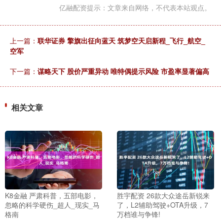
亿融配资提示：文章来自网络，不代表本站观点。
上一篇：
联华证券 擎旗出征向蓝天 筑梦空天启新程_飞行_航空_
空军
下一篇：
谋略天下 股价严重异动 唯特偶提示风险 市盈率显著偏高
相关文章
K8金融 严肃科普，五部电影，
胜宇配资 26款大众途岳新锐来
忽略的科学硬伤_超人_现实_马
了，L2辅助驾驶+OTA升级，7
格南
万档谁与争锋!