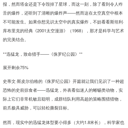
报，然而塔金还是下令毁掉了星球，而这一刻，除了看到令人咋
舌的爆炸，还听到了清晰的爆炸声——然而这在太空真空中根本
不可能发生。如果你想见识太空中的真实爆炸，不妨看看斯坦利·
库布里克的经典《2001太空漫游》（1968），那才是科学与艺术
的完美结合。
**迅猛龙，致命猎手——《侏罗纪公园》**
展开剩余75%
史蒂文·斯皮尔伯格的《侏罗纪公园》开篇就让我们见识了一种超
恐怖的史前掠食者——迅猛龙，外表看似迷人的蜥蜴类动物，实
际上它们非常机敏且聪明，成群结队利用高超的策略围猎猎物，
前爪极具威胁，可以轻松撕裂目标。
然而，现实中的迅猛龙体型要小得多（大约1.8米长），科学家也