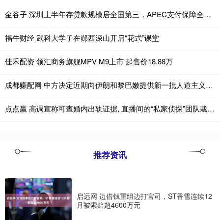
金谷子 深圳上半年存贷款规模居全国第三，APEC支付保障全面升级
福牛财经 武科大学子在郧西深山开启“花式”课堂
佳禾配资 领汇商务旗舰MPV M9上市 起售价18.88万
成都赚配网 中方决定近期向伊朗和黎巴嫩提供新一批人道主义援助
点点赢 高调宣称可查婚内出轨证据, 直播间的“私家侦探”团队栽了|今晚九点半
推荐资讯
启远网 边借钱重组边打官司，ST香雪连续12
月被索赔超4600万元